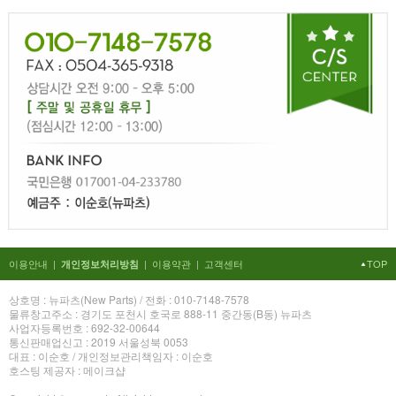
이용안내
|
|
이용약관
|
고객센터
TOP
개인정보처리방침
상호명 : 뉴파츠(New Parts) / 전화 : 010-7148-7578
물류창고주소 : 경기도 포천시 호국로 888-11 중간동(B동) 뉴파츠
사업자등록번호 : 692-32-00644
통신판매업신고 : 2019 서울성북 0053
대표 : 이순호 / 개인정보관리책임자 : 이순호
호스팅 제공자 : 메이크샵