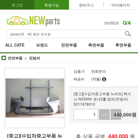
로그인
회원가입
장바구니
마이페이지
notice
Q/A
search
ALL CATE
브랜드
전면부품
측면부품
후면부품
전면부품
전범퍼
상품가
전화문의
배송비
(착불)
[중고][수입차중고부품 뉴파츠] 렉서
스 NX300h 센서2홀 범퍼(전범퍼)
5211978010
440,000
원
+1
-1
[중고][수입차중고부품 뉴
총 상품 금액
440,000
원