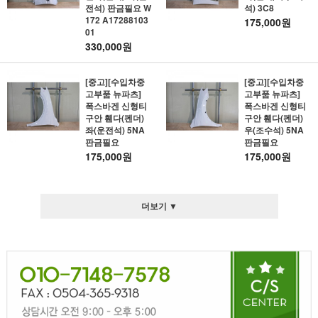
전석) 판금필요 W
석) 3C8
172 A17288103
175,000원
01
330,000원
[중고][수입차중
[중고][수입차중
고부품 뉴파츠]
고부품 뉴파츠]
폭스바겐 신형티
폭스바겐 신형티
구안 휀다(펜더)
구안 휀다(펜더)
좌(운전석) 5NA
우(조수석) 5NA
판금필요
판금필요
175,000원
175,000원
더보기 ▼