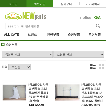
로그인
회원가입
장바구니
마이페이지
notice
Q/A
search
ALL CATE
브랜드
전면부품
측면부품
후면부품
측면부품
정렬
[중고][수입차중
[중고][수입차중
고부품 뉴파츠]
고부품 뉴파츠]
폭스바겐 폴로 6
벤츠 S클래스 사
R0 좌/운전석 휀
이드스탭 우(조수
다(펜더)
석) W222 롱바디
A2226901640
165,000원