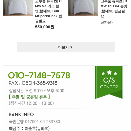
고부품 뉴파츠] B
고부품 뉴파츠] B
MW 5시리즈 본
MW X1 E84 본넷
넷(본네트) G30
(본네트) 판금필
MSportsPack 판
요
금필요
전화문의
550,000원
더보기 ▼