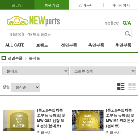
로그인
회원가입
장바구니
마이페이지
notice
Q/A
search
ALL CATE
브랜드
전면부품
측면부품
후면부품
전면부품
본네트
정렬
[중고][수입차중
[중고][수입차중
고부품 뉴파츠] B
고부품 뉴파츠] B
MW G82 신형 M
MW M4 F82 본넷
4 본넷(본네트)
(본네트)
전화문의
전화문의