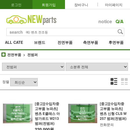
로그인
회원가입
장바구니
마이페이지
notice
Q/A
search
ALL CATE
브랜드
전면부품
측면부품
후면부품
전면부품
전범퍼
정렬
[중고][수입차중
[중고][수입차중
고부품 뉴파츠]
고부품 뉴파츠]
벤츠 E클래스 아
벤츠 신형 CLS W
방가르드 W213
257 범퍼(전범퍼)
범퍼(전범퍼)
전화문의
220,000원