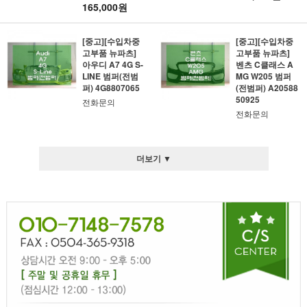
165,000원
[중고][수입차중
[중고][수입차중
고부품 뉴파츠]
고부품 뉴파츠]
아우디 A7 4G S-
벤츠 C클래스 A
LINE 범퍼(전범
MG W205 범퍼
퍼) 4G8807065
(전범퍼) A20588
50925
전화문의
전화문의
더보기 ▼