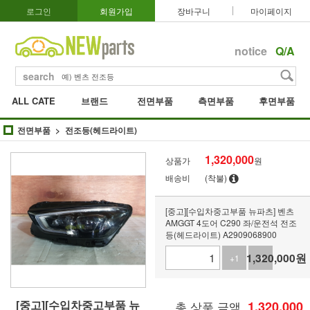
로그인
회원가입
장바구니
마이페이지
notice
Q/A
search
ALL CATE
브랜드
전면부품
측면부품
후면부품
전면부품
전조등(헤드라이트)
1,320,000
상품가
원
배송비
(착불)
[중고][수입차중고부품 뉴파츠] 벤츠
AMGGT 4도어 C290 좌/운전석 전조
등(헤드라이트) A2909068900
1,320,000
원
+1
-1
[중고][수입차중고부품 뉴
총 상품 금액
1,320,000