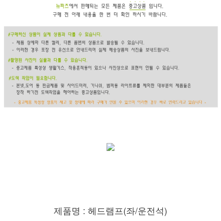
제품명 : 헤드램프(좌/운전석)