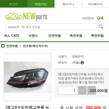
로그인
회원가입
장바구니
마이페이지
notice
Q/A
search
ALL CATE
브랜드
전면부품
측면부품
후면부품
전면부품
전조등(헤드라이트)
상품가
전화문의
배송비
(착불)
[중고][수입차중고부품 뉴파츠] 폭스
바겐 골프7세대 전조등(헤드라이트)
좌(운전석) 5G1 후기형 5G1941751
385,000
원
+1
-1
[중고][수입차중고부품 뉴
총 상품 금액
385,000
원