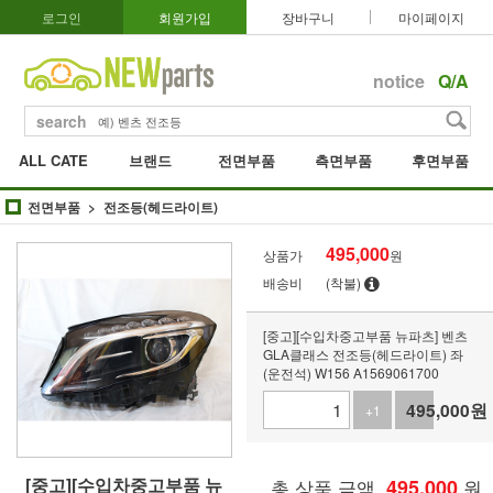
로그인
회원가입
장바구니
마이페이지
notice
Q/A
search
ALL CATE
브랜드
전면부품
측면부품
후면부품
전면부품
전조등(헤드라이트)
495,000
상품가
원
배송비
(착불)
[중고][수입차중고부품 뉴파츠] 벤츠
GLA클래스 전조등(헤드라이트) 좌
(운전석) W156 A1569061700
495,000
원
+1
-1
[중고][수입차중고부품 뉴
총 상품 금액
495,000
원