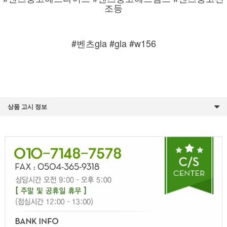
조등
#벤츠gla #gla #w156
상품 고시 정보