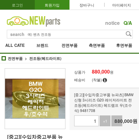
로그인
회원가입
장바구니
마이페이지
notice
Q/A
search
ALL CATE
브랜드
전면부품
측면부품
후면부품
전면부품
전조등(헤드라이트)
880,000
상품가
원
배송비
(착불)
[중고][수입차중고부품 뉴파츠] BMW
신형 3시리즈 G20 레이저라이트 전
조등(헤드라이트) 헤드램프 우(조수
석) 9481708
880,000
원
+1
-1
[중고][수입차중고부품 뉴