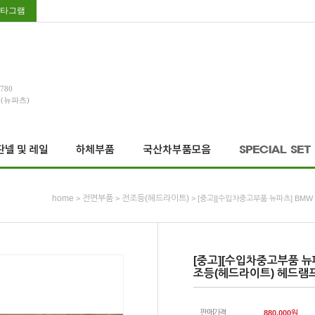
타그램
3780
호(뉴파츠)
home
전면부품
전조등(헤드라이트)
>
>
> [중고][수입차중고부품 뉴파츠] BMW
[중고][수입차중고부품 뉴
조등(헤드라이트) 헤드램프 
판매가격
880,000
원