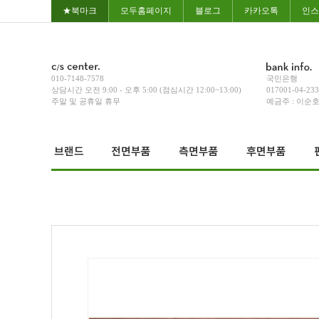
★북마크
모두홈페이지
블로그
카카오톡
인스
010-7148-7578
국민은행
상담시간 오전 9:00 - 오후 5:00 (점심시간 12:00~13:00)
017001-04-23
주말 및 공휴일 휴무
예금주 : 이순