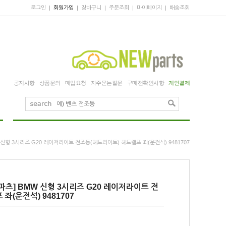
로그인
|
회원가입
|
장바구니
|
주문조회
|
마이페이지
|
배송조회
공지사항
상품문의
매입요청
자주묻는질문
구매전확인사항
개인결제
 신형 3시리즈 G20 레이저라이트 전조등(헤드라이트) 헤드램프 좌(운전석) 9481707
파츠] BMW 신형 3시리즈 G20 레이저라이트 전
좌(운전석) 9481707