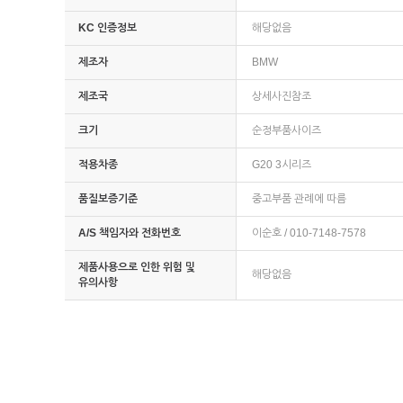
KC 인증정보
해당없음
제조자
BMW
제조국
상세사진참조
크기
순정부품사이즈
적용차종
G20 3시리즈
품질보증기준
중고부품 관례에 따름
A/S 책임자와 전화번호
이순호 / 010-7148-7578
제품사용으로 인한 위험 및
해당없음
유의사항