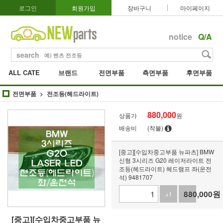
로그인
회원가입
장바구니
마이페이지
notice
Q/A
search
ALL CATE
브랜드
전면부품
측면부품
후면부품
전면부품
전조등(헤드라이트)
880,000
상품가
원
배송비
(착불)
[중고][수입차중고부품 뉴파츠] BMW
신형 3시리즈 G20 레이저라이트 전
조등(헤드라이트) 헤드램프 좌(운전
석) 9481707
880,000
원
+1
-1
[중고][수입차중고부품 뉴