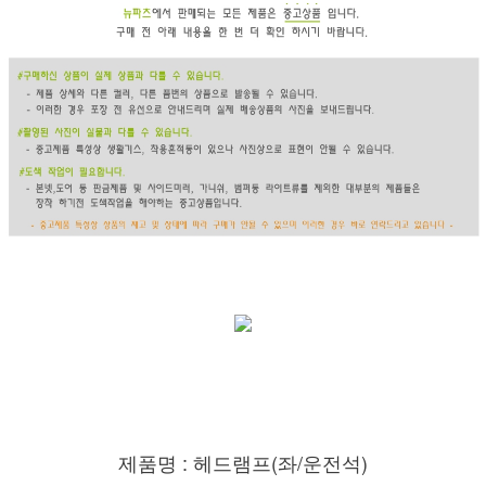
제품명 : 헤드램프(좌/운전석)