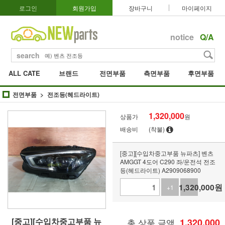
로그인
회원가입
장바구니
마이페이지
notice
Q/A
search
ALL CATE
브랜드
전면부품
측면부품
후면부품
전면부품
전조등(헤드라이트)
1,320,000
상품가
원
배송비
(착불)
[중고][수입차중고부품 뉴파츠] 벤츠
AMGGT 4도어 C290 좌/운전석 전조
등(헤드라이트) A2909068900
1,320,000
원
+1
-1
[중고][수입차중고부품 뉴
총 상품 금액
1,320,000