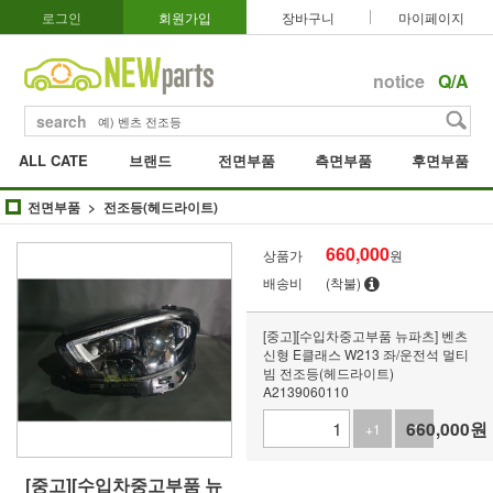
로그인
회원가입
장바구니
마이페이지
notice
Q/A
search
ALL CATE
브랜드
전면부품
측면부품
후면부품
전면부품
전조등(헤드라이트)
660,000
상품가
원
배송비
(착불)
[중고][수입차중고부품 뉴파츠] 벤츠
신형 E클래스 W213 좌/운전석 멀티
빔 전조등(헤드라이트)
A2139060110
660,000
원
+1
-1
[중고][수입차중고부품 뉴