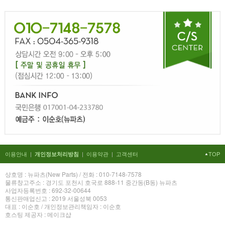
이용안내
|
|
이용약관
|
고객센터
TOP
개인정보처리방침
상호명 : 뉴파츠(New Parts) / 전화 : 010-7148-7578
물류창고주소 : 경기도 포천시 호국로 888-11 중간동(B동) 뉴파츠
사업자등록번호 : 692-32-00644
통신판매업신고 : 2019 서울성북 0053
대표 : 이순호 / 개인정보관리책임자 : 이순호
호스팅 제공자 : 메이크샵