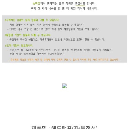
제품명 : 헤드램프(좌/운전석)