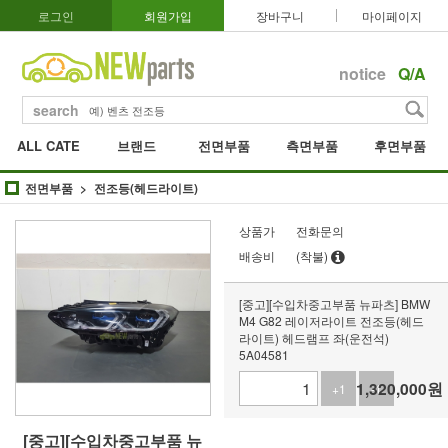
로그인
회원가입
장바구니
마이페이지
notice
Q/A
search
ALL CATE
브랜드
전면부품
측면부품
후면부품
전면부품
전조등(헤드라이트)
상품가
전화문의
배송비
(착불)
[중고][수입차중고부품 뉴파츠] BMW
M4 G82 레이저라이트 전조등(헤드
라이트) 헤드램프 좌(운전석)
5A04581
1,320,000
원
+1
-1
[중고][수입차중고부품 뉴