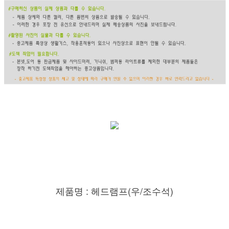
제품명 : 헤드램프(우/조수석)