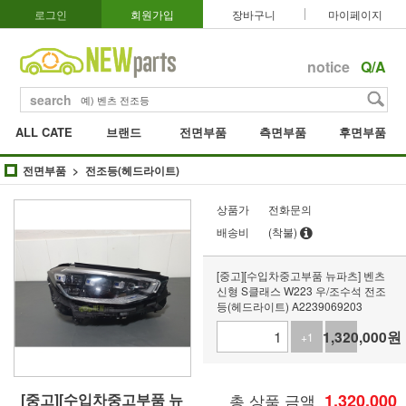
로그인
회원가입
장바구니
마이페이지
notice
Q/A
search
ALL CATE
브랜드
전면부품
측면부품
후면부품
전면부품
전조등(헤드라이트)
상품가
전화문의
배송비
(착불)
[중고][수입차중고부품 뉴파츠] 벤츠
신형 S클래스 W223 우/조수석 전조
등(헤드라이트) A2239069203
1,320,000
원
+1
-1
[중고][수입차중고부품 뉴
총 상품 금액
1,320,000