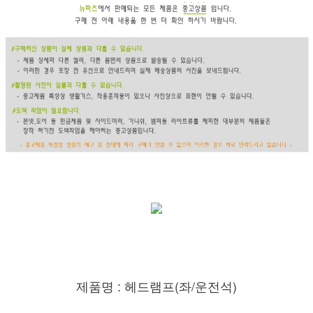
제품명 : 헤드램프(좌/운전석)