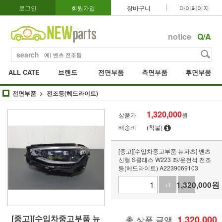
로그인
회원가입
장바구니
마이페이지
notice
Q/A
search
ALL CATE
브랜드
전면부품
측면부품
후면부품
전면부품
전조등(헤드라이트)
1,320,000
상품가
원
배송비
(착불)
[중고][수입차중고부품 뉴파츠] 벤츠
신형 S클래스 W223 좌/운전석 전조
등(헤드라이트) A2239069103
1,320,000
원
+1
-1
[중고][수입차중고부품 뉴
총 상품 금액
1,320,000