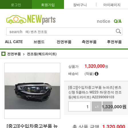
로그인
회원가입
장바구니
마이페이지
notice
Q/A
search
ALL CATE
브랜드
전면부품
측면부품
후면부품
전면부품
전조등(헤드라이트)
1,320,000
상품가
원
배송비
(착불)
[중고][수입차중고부품 뉴파츠] 벤츠
신형 S클래스 W223 좌/운전석 전조
등(헤드라이트) A2239069103
1,320,000
원
+1
-1
[중고][수입차중고부품 뉴
총 상품 금액
1,320,000