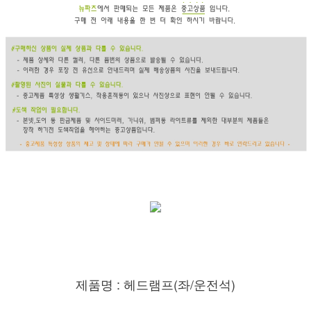
제품명 : 헤드램프(좌/운전석)