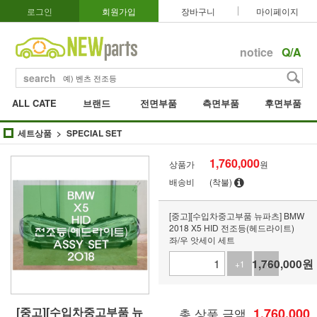
로그인
회원가입
장바구니
마이페이지
notice
Q/A
search
ALL CATE
브랜드
전면부품
측면부품
후면부품
세트상품
SPECIAL SET
1,760,000
상품가
원
배송비
(착불)
[중고][수입차중고부품 뉴파츠] BMW
2018 X5 HID 전조등(헤드라이트)
좌/우 앗세이 세트
1,760,000
원
+1
-1
[중고][수입차중고부품 뉴
총 상품 금액
1,760,000