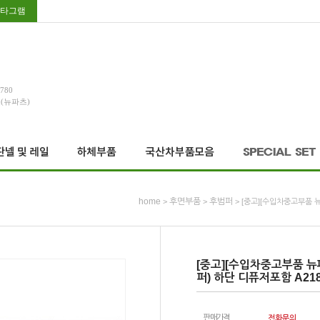
타그램
3780
호(뉴파츠)
home
후면부품
후범퍼
>
>
> [중고][수입차중고부품 뉴
[중고][수입차중고부품 뉴파
퍼) 하단 디퓨저포함 A218
판매가격
전화문의