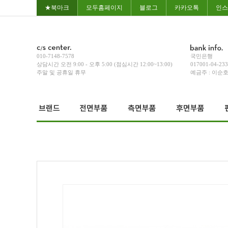
★북마크
모두홈페이지
블로그
카카오톡
인스
010-7148-7578
국민은행
상담시간 오전 9:00 - 오후 5:00 (점심시간 12:00~13:00)
017001-04-23
주말 및 공휴일 휴무
예금주 : 이순