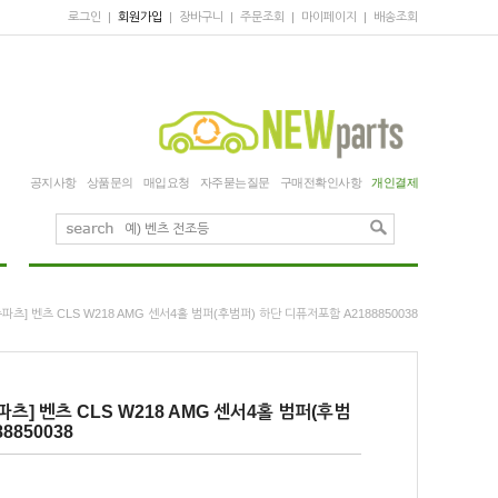
로그인
|
회원가입
|
장바구니
|
주문조회
|
마이페이지
|
배송조회
공지사항
상품문의
매입요청
자주묻는질문
구매전확인사항
개인결제
파츠] 벤츠 CLS W218 AMG 센서4홀 범퍼(후범퍼) 하단 디퓨저포함 A2188850038
츠] 벤츠 CLS W218 AMG 센서4홀 범퍼(후범
8850038