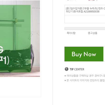
[중고][수입차중고부품 뉴파츠] 벤츠 C
하단 디퓨저포함 A2188850038
특이사항
중고상품
+
여러상품을 구매하실 경우 장바구니
+
본 사이트의 이미지와 컨텐츠의 불법