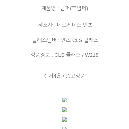
제품명 : 범퍼(후범퍼)
제조사 : 메르세데스 벤츠
클래스넘버 : 벤츠 CLS 클래스
상품정보 : CLS 클래스 / W218
센서4홀 /
중고상품