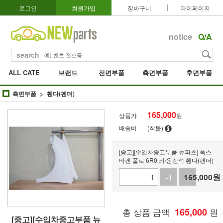
로그인
회원가입
장바구니
마이페이지
notice
Q/A
search
ALL CATE
브랜드
전면부품
측면부품
후면부품
측면부품
휀다(펜더)
165,000
상품가
원
배송비
(착불)
[중고][수입차중고부품 뉴파츠] 폭스
바겐 폴로 6R0 좌/운전석 휀다(펜더)
165,000
원
+1
-1
총 상품 금액
165,000
원
[중고][수입차중고부품 뉴