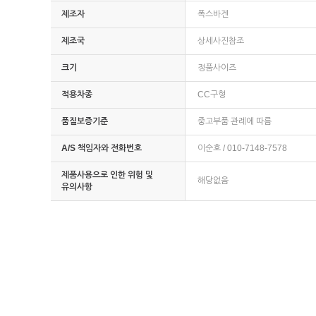
제조자
폭스바겐
제조국
상세사진참조
크기
정품사이즈
적용차종
CC구형
품질보증기준
중고부품 관례에 따름
A/S 책임자와 전화번호
이순호 / 010-7148-7578
제품사용으로 인한 위험 및
해당없음
유의사항