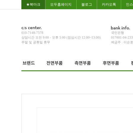
★북마크
모두홈페이지
블로그
카카오톡
인스
010-7148-7578
국민은행
상담시간 오전 9:00 - 오후 5:00 (점심시간 12:00~13:00)
017001-04-23
주말 및 공휴일 휴무
예금주 : 이순