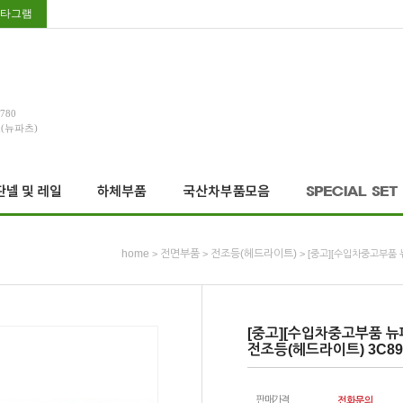
타그램
3780
호(뉴파츠)
home
전면부품
전조등(헤드라이트)
>
>
> [중고][수입차중고부품 
[중고][수입차중고부품 뉴
전조등(헤드라이트) 3C89
판매가격
전화문의