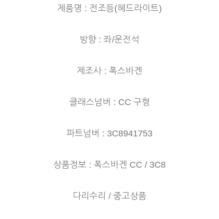
제품명 : 전조등(헤드라이트)
방향 : 좌/운전석
제조사 : 폭스바겐
클래스넘버 : CC 구형
파트넘버 : 3C8941753
상품정보 : 폭스바겐 CC / 3C8
다리수리 / 중고상품