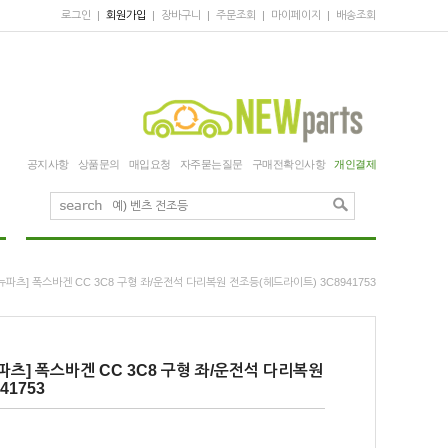
로그인
|
회원가입
|
장바구니
|
주문조회
|
마이페이지
|
배송조회
공지사항
상품문의
매입요청
자주묻는질문
구매전확인사항
개인결제
뉴파츠] 폭스바겐 CC 3C8 구형 좌/운전석 다리복원 전조등(헤드라이트) 3C8941753
파츠] 폭스바겐 CC 3C8 구형 좌/운전석 다리복원
41753