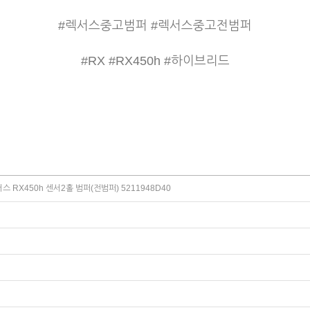
#렉서스중고범퍼 #렉서스중고전범퍼
#RX #RX450h #하이브리드
 RX450h 센서2홀 범퍼(전범퍼) 5211948D40