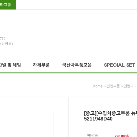
타그램
3780
호(뉴파츠)
home
전면부품
전범퍼
>
>
>
[중고][수입차중고부품 뉴파
5211948D40
판매가격
220,000
원