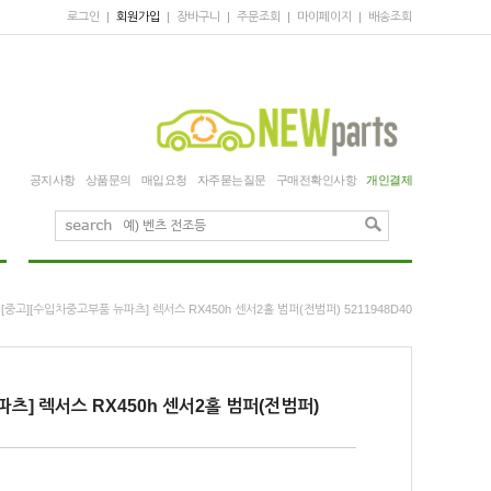
로그인
|
회원가입
|
장바구니
|
주문조회
|
마이페이지
|
배송조회
공지사항
상품문의
매입요청
자주묻는질문
구매전확인사항
개인결제
 [중고][수입차중고부품 뉴파츠] 렉서스 RX450h 센서2홀 범퍼(전범퍼) 5211948D40
츠] 렉서스 RX450h 센서2홀 범퍼(전범퍼)