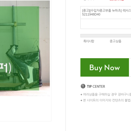
[중고][수입차중고부품 뉴파츠] 렉서스 
5211948D40
특이사항
중고상품
+
여러상품을 구매하실 경우 장바구니
+
본 사이트의 이미지와 컨텐츠의 불법