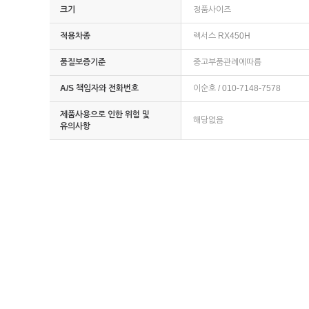
크기
정품사이즈
적용차종
렉서스 RX450H
품질보증기준
중고부품관례에따름
A/S 책임자와 전화번호
이순호 / 010-7148-7578
제품사용으로 인한 위험 및
해당없음
유의사항