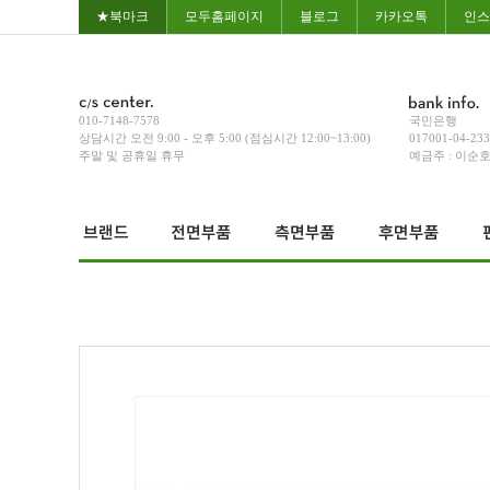
★북마크
모두홈페이지
블로그
카카오톡
인스
010-7148-7578
국민은행
상담시간 오전 9:00 - 오후 5:00 (점심시간 12:00~13:00)
017001-04-23
주말 및 공휴일 휴무
예금주 : 이순