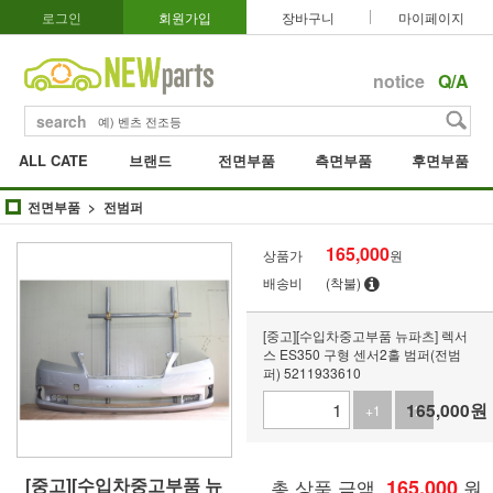
로그인
회원가입
장바구니
마이페이지
notice
Q/A
search
ALL CATE
브랜드
전면부품
측면부품
후면부품
전면부품
전범퍼
165,000
상품가
원
배송비
(착불)
[중고][수입차중고부품 뉴파츠] 렉서
스 ES350 구형 센서2홀 범퍼(전범
퍼) 5211933610
165,000
원
+1
-1
[중고][수입차중고부품 뉴
총 상품 금액
165,000
원