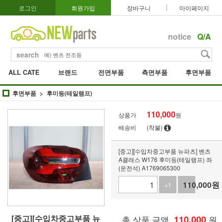
로그인
회원가입
장바구니
마이페이지
notice
Q/A
search
ALL CATE
브랜드
전면부품
측면부품
후면부품
후면부품
후미등(테일램프)
110,000
상품가
원
배송비
(착불)
[중고][수입차중고부품 뉴파츠] 벤츠
A클래스 W176 후미등(테일램프) 좌
(운전석) A1769065300
110,000
원
+1
-1
[중고][수입차중고부품 뉴
총 상품 금액
110,000
원