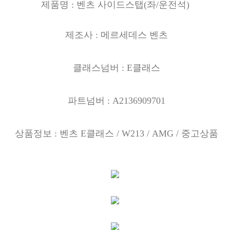
제품명 : 벤츠 사이드스탭
(좌/운전석)
제조사 : 메르세데스 벤츠
클래스넘버 : E클래스
파트넘버 : A2136909701
상품정보 : 벤츠 E클래스
/ W213 / AMG / 중고상품