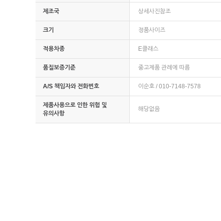
제조국
상세사진참조
크기
정품사이즈
적용차종
E클래스
품질보증기준
중고제품 관례에 따름
A/S 책임자와 전화번호
이순호 / 010-7148-7578
제품사용으로 인한 위험 및
해당없음
유의사항