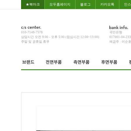
★북마크
모두홈페이지
블로그
카카오톡
인스
010-7148-7578
국민은행
상담시간 오전 9:00 - 오후 5:00 (점심시간 12:00~13:00)
017001-04-23
주말 및 공휴일 휴무
예금주 : 이순