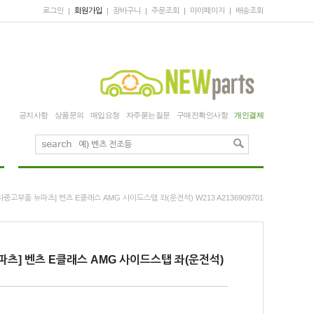
로그인
|
회원가입
|
장바구니
|
주문조회
|
마이페이지
|
배송조회
공지사항
상품문의
매입요청
자주묻는질문
구매전확인사항
개인결제
차중고부품 뉴파츠] 벤츠 E클래스 AMG 사이드스탭 좌(운전석) W213 A2136909701
파츠] 벤츠 E클래스 AMG 사이드스탭 좌(운전석)