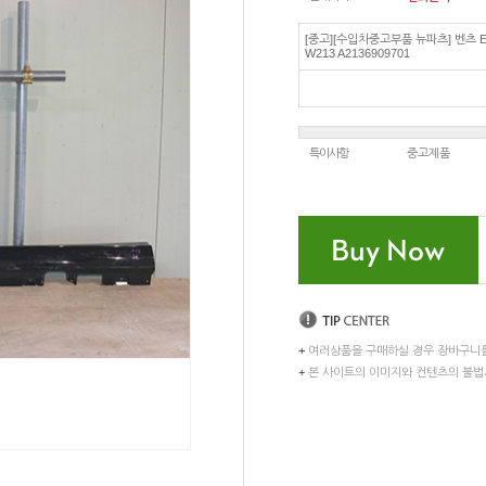
[중고][수입차중고부품 뉴파츠] 벤츠 
W213 A2136909701
특이사항
중고제품
+
여러상품을 구매하실 경우 장바구니
+
본 사이트의 이미지와 컨텐츠의 불법