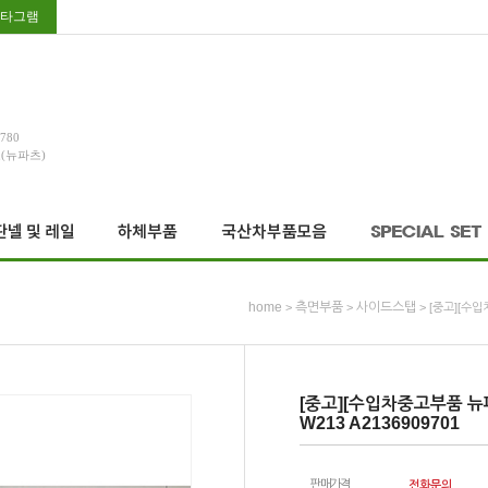
타그램
3780
호(뉴파츠)
home
측면부품
사이드스탭
>
>
> [중고][수입
[중고][수입차중고부품 뉴
W213 A2136909701
판매가격
전화문의