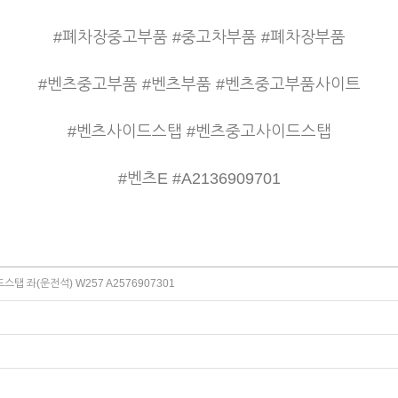
#폐차장중고부품 #중고차부품 #폐차장부품
#벤츠중고부품 #벤츠부품 #벤츠중고부품사이트
#벤츠사이드스탭
#벤츠중고사이드스탭
#벤츠E #A2136909701
탭 좌(운전석) W257 A2576907301