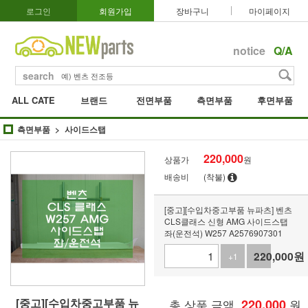
로그인
회원가입
장바구니
마이페이지
notice
Q/A
search
ALL CATE
브랜드
전면부품
측면부품
후면부품
측면부품
사이드스탭
220,000
상품가
원
배송비
(착불)
[중고][수입차중고부품 뉴파츠] 벤츠
CLS클래스 신형 AMG 사이드스탭
좌(운전석) W257 A2576907301
220,000
원
+1
-1
[중고][수입차중고부품 뉴
총 상품 금액
220,000
원