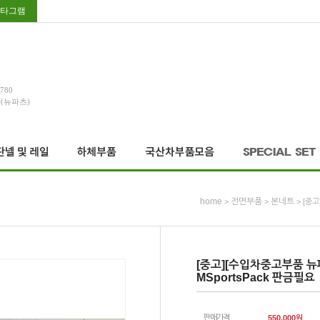
타그램
3780
호(뉴파츠)
home
전면부품
본네트
>
>
> [중
[중고][수입차중고부품 뉴파
MSportsPack 판금필요
판매가격
550,000
원