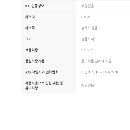
KC 인증정보
해당없음
제조자
BMW
제조국
상세사진참조
크기
정품사이즈
적용차종
5시리즈
품질보증기준
중고부품 관례에 따름
A/S 책임자와 전화번호
이순호 / 010-7148-7578
제품사용으로 인한 위험 및
해당없음
유의사항