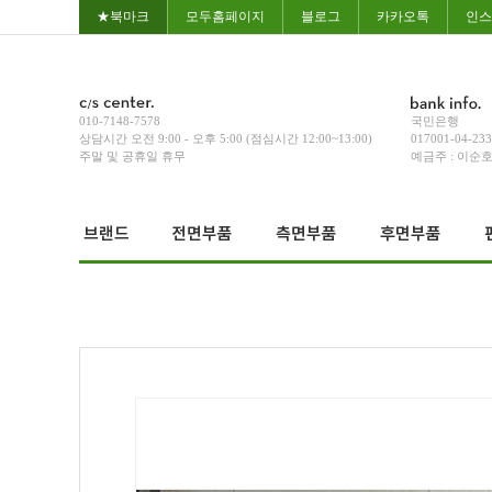
★북마크
모두홈페이지
블로그
카카오톡
인스
010-7148-7578
국민은행
상담시간 오전 9:00 - 오후 5:00 (점심시간 12:00~13:00)
017001-04-23
주말 및 공휴일 휴무
예금주 : 이순