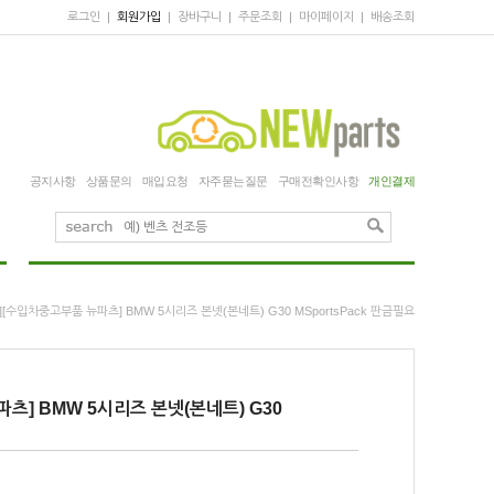
로그인
|
회원가입
|
장바구니
|
주문조회
|
마이페이지
|
배송조회
공지사항
상품문의
매입요청
자주묻는질문
구매전확인사항
개인결제
고][수입차중고부품 뉴파츠] BMW 5시리즈 본넷(본네트) G30 MSportsPack 판금필요
츠] BMW 5시리즈 본넷(본네트) G30