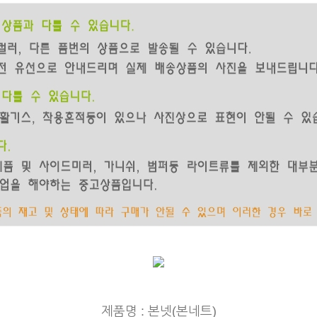
제품명 : 본넷(본네트)