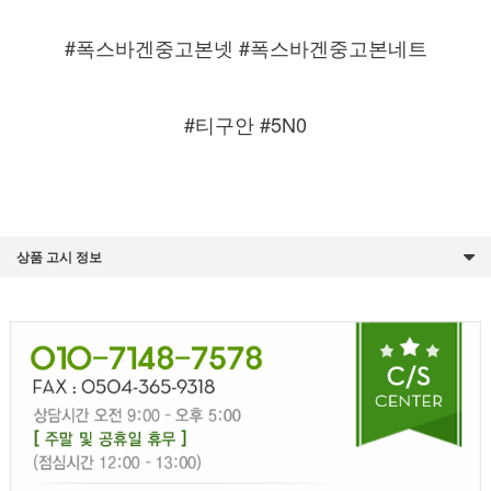
#폭스바겐중고본넷 #폭스바겐중고본네트
#티구안 #5N0
상품 고시 정보