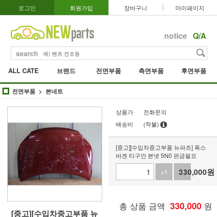
로그인
회원가입
장바구니
마이페이지
notice
Q/A
search
ALL CATE
브랜드
전면부품
측면부품
후면부품
전면부품
본네트
상품가
전화문의
배송비
(착불)
[중고][수입차중고부품 뉴파츠] 폭스
바겐 티구안 본넷 5N0 판금필요
330,000
원
+1
-1
총 상품 금액
330,000
원
[중고][수입차중고부품 뉴