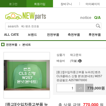
로그인
회원가입
장바구니
마이페이지
notice
Q/A
search
ALL CATE
브랜드
전면부품
측면부품
후면부품
전면부품
본네트
상품가
재고문의
배송비
(착불)
[중고][수입차중고부품 뉴파츠] 벤츠
CLS클래스 신형 본넷(본네트) W257
판금필요 A2578870000
770,000
원
+1
-1
[중고][수입차중고부품 뉴
총 상품 금액
770,000
원