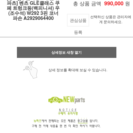
파츠] 벤츠 GLE클래스 쿠
총 상품 금액
990,000
원
페 트렁크등(백피니셔) 우
(조수석) W292 3핀 코너
선택하신 상품은 관리자에
파손 A2929064400
관심상품
게 문의하세요.
등록
상세정보 새창 열기
상세 정보를 확대해 보실 수 있습니다.