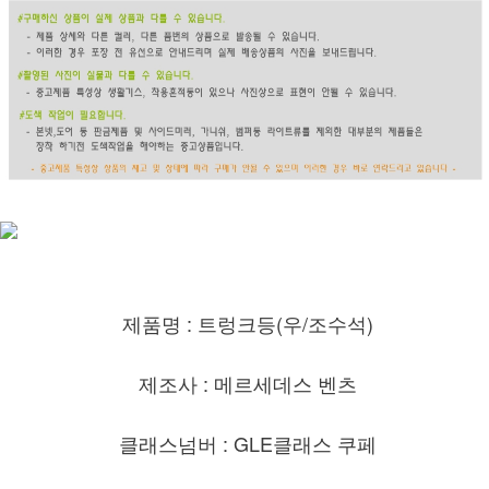
제품명 : 트렁크등(우/조수석)
제조사 : 메르세데스 벤츠
클래스넘버 : GLE클래스 쿠페