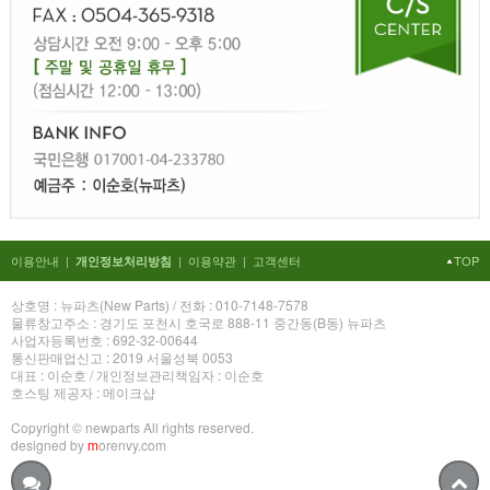
이용안내
|
|
이용약관
|
고객센터
TOP
개인정보처리방침
상호명 : 뉴파츠(New Parts) / 전화 : 010-7148-7578
물류창고주소 : 경기도 포천시 호국로 888-11 중간동(B동) 뉴파츠
사업자등록번호 : 692-32-00644
통신판매업신고 : 2019 서울성북 0053
대표 : 이순호 / 개인정보관리책임자 : 이순호
호스팅 제공자 : 메이크샵
Copyright © newparts All rights reserved.
designed by
m
orenvy.com