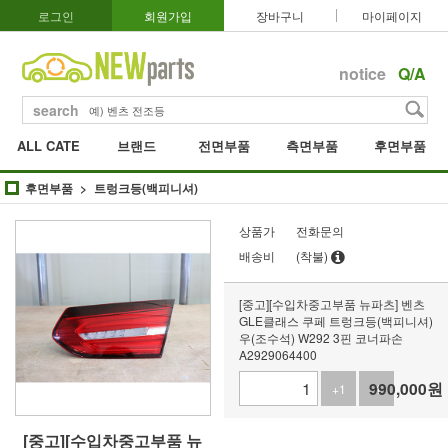
로그인
회원가입
장바구니
마이페이지
notice
Q/A
search
ALL CATE
브랜드
전면부품
측면부품
후면부품
후면부품
트렁크등(백피니셔)
상품가
전화문의
배송비
(착불)
[중고][수입차중고부품 뉴파츠] 벤츠
GLE클래스 쿠페 트렁크등(백피니셔)
우(조수석) W292 3핀 코너파손
A2929064400
990,000
원
+1
-1
[중고][수입차중고부품 뉴