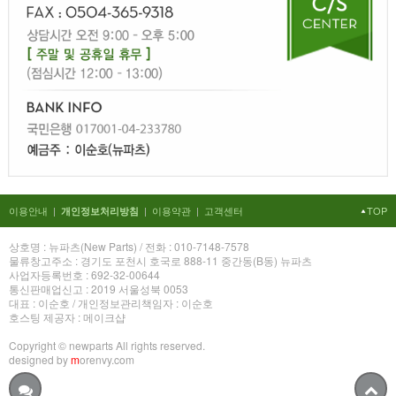
이용안내
|
|
이용약관
|
고객센터
TOP
개인정보처리방침
상호명 : 뉴파츠(New Parts) / 전화 : 010-7148-7578
물류창고주소 : 경기도 포천시 호국로 888-11 중간동(B동) 뉴파츠
사업자등록번호 : 692-32-00644
통신판매업신고 : 2019 서울성북 0053
대표 : 이순호 / 개인정보관리책임자 : 이순호
호스팅 제공자 : 메이크샵
Copyright © newparts All rights reserved.
designed by
m
orenvy.com