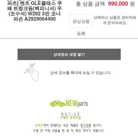
파츠] 벤츠 GLE클래스 쿠
총 상품 금액
990,000
원
페 트렁크등(백피니셔) 우
(조수석) W292 3핀 코너
선택하신 상품은 관리자에
파손 A2929064400
관심상품
게 문의하세요.
등록
상세정보 새창 열기
상세 정보를 확대해 보실 수 있습니다.