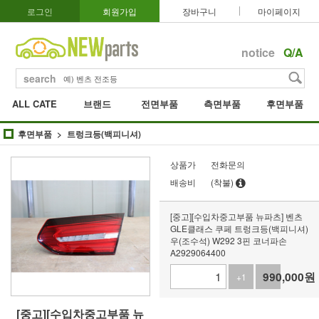
로그인
회원가입
장바구니
마이페이지
notice
Q/A
search
ALL CATE
브랜드
전면부품
측면부품
후면부품
후면부품
트렁크등(백피니셔)
상품가
전화문의
배송비
(착불)
[중고][수입차중고부품 뉴파츠] 벤츠
GLE클래스 쿠페 트렁크등(백피니셔)
우(조수석) W292 3핀 코너파손
A2929064400
990,000
원
+1
-1
[중고][수입차중고부품 뉴