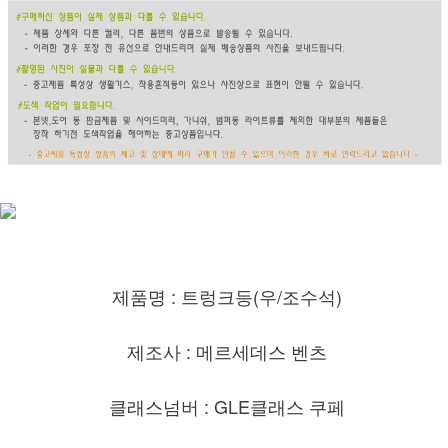
제품명 : 트렁크등(우/조수석)
제조사 : 메르세데스 벤츠
클래스넘버 : GLE클래스 쿠페