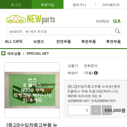
로그인
회원가입
장바구니
마이페이지
notice
Q/A
search
ALL CATE
브랜드
전면부품
측면부품
후면부품
세트상품
SPECIAL SET
상품가
전화문의
배송비
(착불)
[중고][수입차중고부품 뉴파츠] 벤츠
E클래스 쿠페 트렁크등(백피니셔)
W238 좌우세트 5핀 좌
A2389061401 우A2389061501
990,000
원
+1
-1
[중고][수입차중고부품 뉴