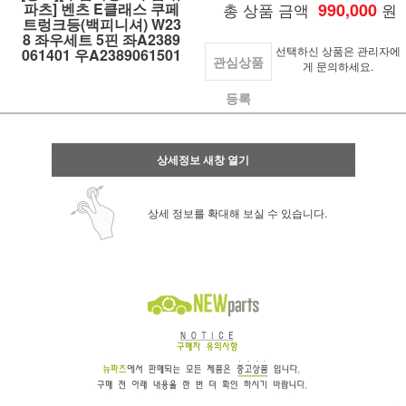
파츠] 벤츠 E클래스 쿠페
총 상품 금액
990,000
원
트렁크등(백피니셔) W23
8 좌우세트 5핀 좌A2389
선택하신 상품은 관리자에
061401 우A2389061501
관심상품
게 문의하세요.
등록
상세정보 새창 열기
상세 정보를 확대해 보실 수 있습니다.