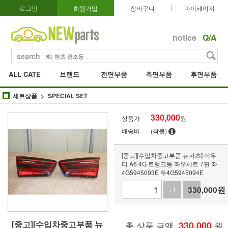
로그인
회원가입
장바구니
마이페이지
notice
Q/A
search
ALL CATE
브랜드
전면부품
측면부품
후면부품
세트상품
SPECIAL SET
330,000
상품가
원
배송비
(착불)
[중고][수입차중고부품 뉴파츠] 아우
디 A6 4G 트렁크등 좌우세트 7핀 좌
4G5945093E 우4G5945094E
330,000
원
+1
-1
[중고][수입차중고부품 뉴
총 상품 금액
330,000
원