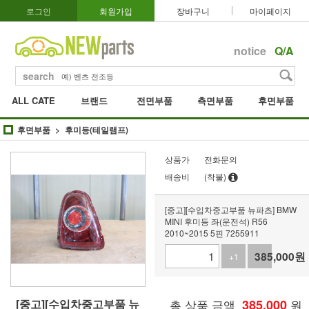
로그인
회원가입
장바구니
마이페이지
notice
Q/A
search
ALL CATE
브랜드
전면부품
측면부품
후면부품
후면부품
후미등(테일램프)
상품가
전화문의
배송비
(착불)
[중고][수입차중고부품 뉴파츠] BMW
MINI 후미등 좌(운전석) R56
2010~2015 5핀 7255911
385,000
원
+1
-1
[중고][수입차중고부품 뉴
총 상품 금액
385,000
원