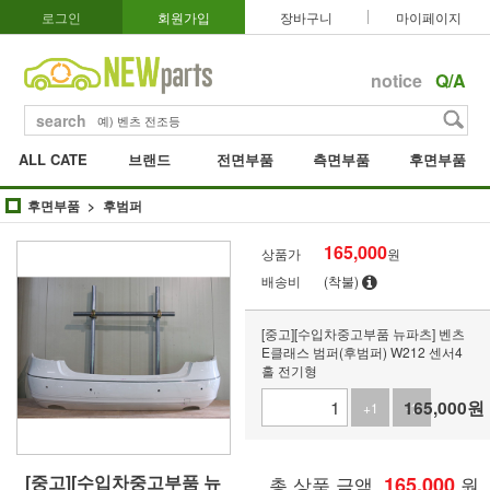
로그인
회원가입
장바구니
마이페이지
notice
Q/A
search
ALL CATE
브랜드
전면부품
측면부품
후면부품
후면부품
후범퍼
165,000
상품가
원
배송비
(착불)
[중고][수입차중고부품 뉴파츠] 벤츠
E클래스 범퍼(후범퍼) W212 센서4
홀 전기형
165,000
원
+1
-1
[중고][수입차중고부품 뉴
총 상품 금액
165,000
원