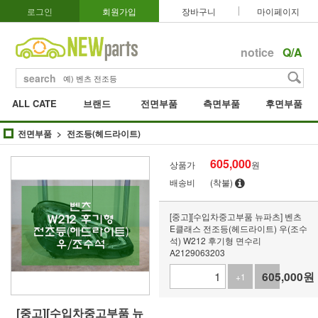
로그인
회원가입
장바구니
마이페이지
notice
Q/A
search
ALL CATE
브랜드
전면부품
측면부품
후면부품
전면부품
전조등(헤드라이트)
605,000
상품가
원
배송비
(착불)
[중고][수입차중고부품 뉴파츠] 벤츠
E클래스 전조등(헤드라이트) 우(조수
석) W212 후기형 면수리
A2129063203
605,000
원
+1
-1
[중고][수입차중고부품 뉴