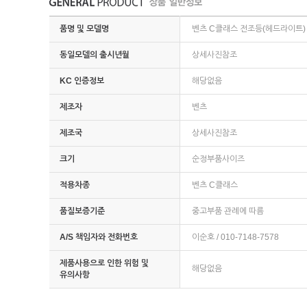
품명 및 모델명
벤츠 C클래스 전조등(헤드라이트) 우(
동일모델의 출시년월
상세사진참조
KC 인증정보
해당없음
제조자
벤츠
제조국
상세사진참조
크기
순정부품사이즈
적용차종
벤츠 C클래스
품질보증기준
중고부품 관례에 따름
A/S 책임자와 전화번호
이순호 / 010-7148-7578
제품사용으로 인한 위험 및
해당없음
유의사항