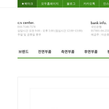
★북마크
모두홈페이지
블로그
카카오톡
인스
010-7148-7578
국민은행
상담시간 오전 9:00 - 오후 5:00 (점심시간 12:00~13:00)
017001-04-23
주말 및 공휴일 휴무
예금주 : 이순