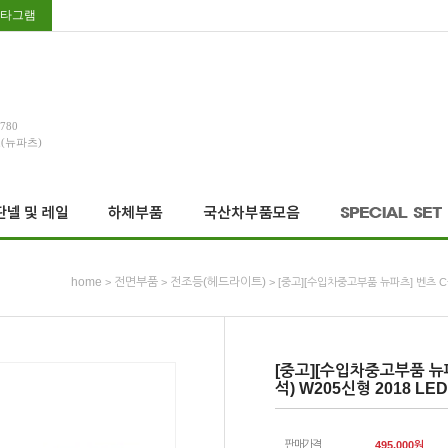
타그램
3780
호(뉴파츠)
home
전면부품
전조등(헤드라이트)
>
>
> [중고][수입차중고부품 뉴파츠] 벤츠 C클
[중고][수입차중고부품 뉴
석) W205신형 2018 LE
판매가격
495,000
원