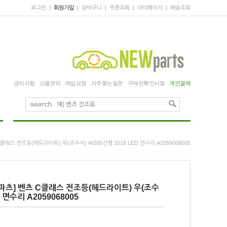
로그인
|
회원가입
|
장바구니
|
주문조회
|
마이페이지
|
배송조회
공지사항
상품문의
매입요청
자주묻는질문
구매전확인사항
개인결제
래스 전조등(헤드라이트) 우(조수석) W205신형 2018 LED 면수리 A2059068005
파츠] 벤츠 C클래스 전조등(헤드라이트) 우(조수
D 면수리 A2059068005