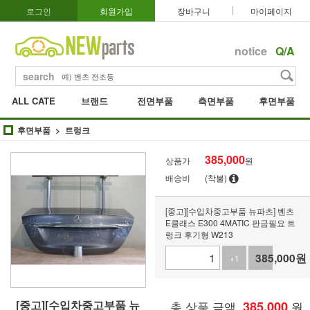
로그인
회원가입
장바구니
마이페이지
notice
Q/A
search
ALL CATE
브랜드
전면부품
측면부품
후면부품
후면부품
트렁크
385,000
상품가
원
배송비
(착불)
[중고][수입차중고부품 뉴파츠] 벤츠
E클래스 E300 4MATIC 판금필요 트
렁크 후기형 W213
385,000
원
+1
-1
[중고][수입차중고부품 뉴
총 상품 금액
385,000
원