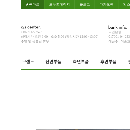
★북마크
모두홈페이지
블로그
카카오톡
인스
010-7148-7578
국민은행
상담시간 오전 9:00 - 오후 5:00 (점심시간 12:00~13:00)
017001-04-23
주말 및 공휴일 휴무
예금주 : 이순