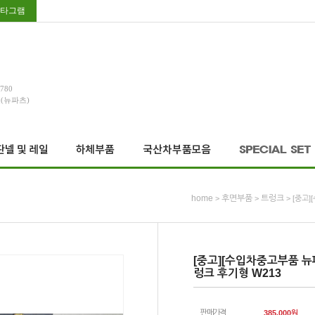
타그램
3780
호(뉴파츠)
home
후면부품
트렁크
>
>
> [중고
[중고][수입차중고부품 뉴파
렁크 후기형 W213
판매가격
385,000
원