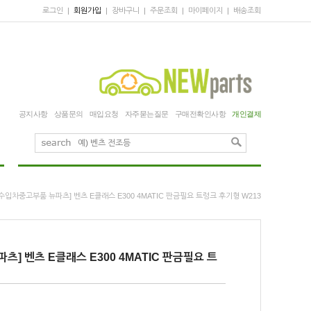
로그인
|
회원가입
|
장바구니
|
주문조회
|
마이페이지
|
배송조회
공지사항
상품문의
매입요청
자주묻는질문
구매전확인사항
개인결제
][수입차중고부품 뉴파츠] 벤츠 E클래스 E300 4MATIC 판금필요 트렁크 후기형 W213
츠] 벤츠 E클래스 E300 4MATIC 판금필요 트