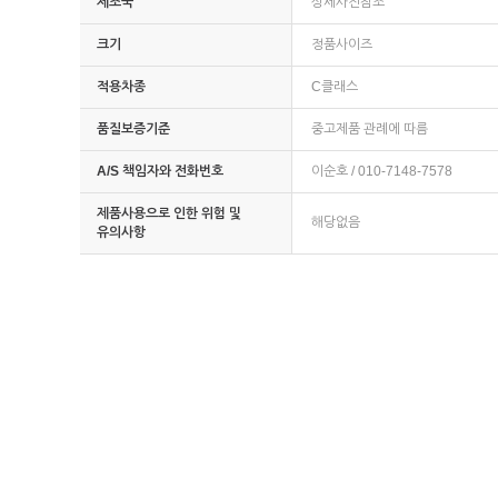
제조국
상세사진참조
크기
정품사이즈
적용차종
C클래스
품질보증기준
중고제품 관례에 따름
A/S 책임자와 전화번호
이순호 / 010-7148-7578
제품사용으로 인한 위험 및
해당없음
유의사항