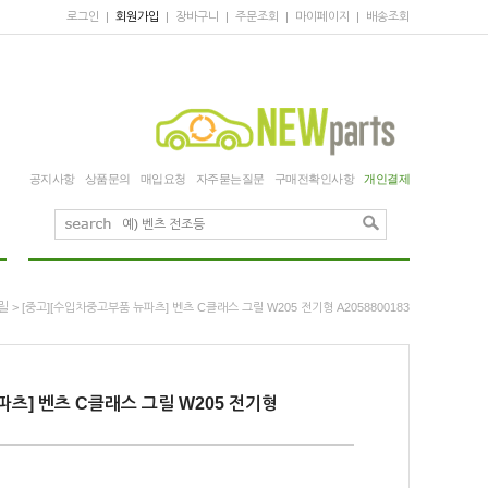
로그인
|
회원가입
|
장바구니
|
주문조회
|
마이페이지
|
배송조회
공지사항
상품문의
매입요청
자주묻는질문
구매전확인사항
개인결제
릴
> [중고][수입차중고부품 뉴파츠] 벤츠 C클래스 그릴 W205 전기형 A2058800183
파츠] 벤츠 C클래스 그릴 W205 전기형