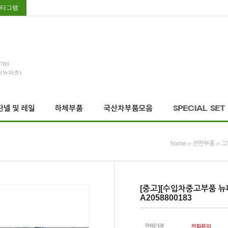
타그램
3780
호(뉴파츠)
home
전면부품
그
>
>
[중고][수입차중고부품 뉴
A2058800183
판매가격
전화문의