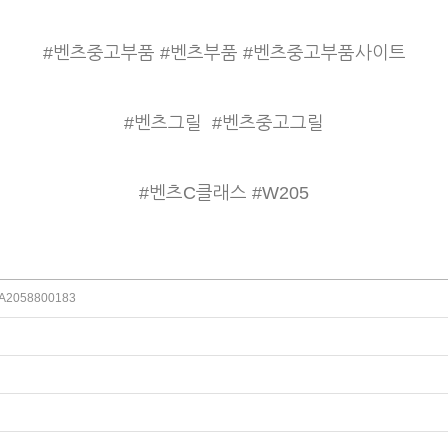
#벤츠중고부품 #벤츠부품 #벤츠중고부품사이트
#벤츠그릴
#벤츠중고그릴
#벤츠C클래스 #W205
2058800183