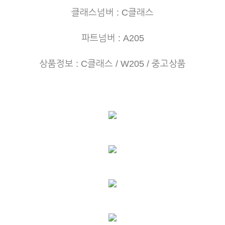
클래스넘버 : C클래스
파트넘버 : A205
상품정보 : C클래스 / W205 /
중고상품