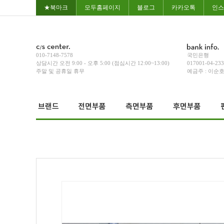
★북마크
모두홈페이지
블로그
카카오톡
인스
010-7148-7578
국민은행
상담시간 오전 9:00 - 오후 5:00 (점심시간 12:00~13:00)
017001-04-23
주말 및 공휴일 휴무
예금주 : 이순