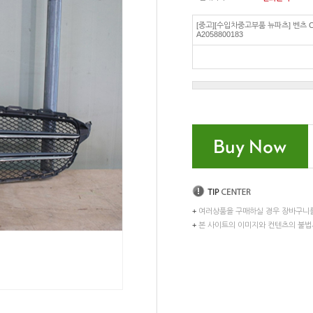
[중고][수입차중고부품 뉴파츠] 벤츠 
A2058800183
+
여러상품을 구매하실 경우 장바구니
+
본 사이트의 이미지와 컨텐츠의 불법