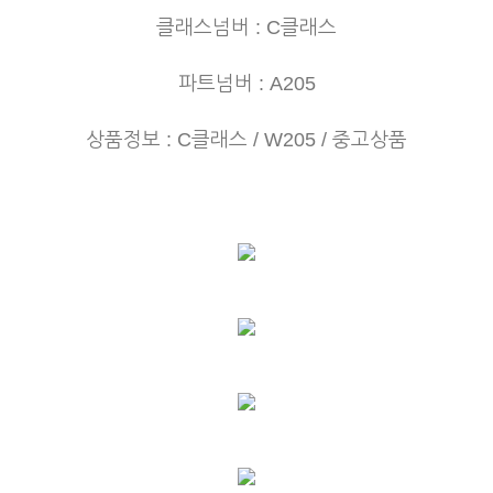
클래스넘버 : C클래스
파트넘버 : A205
상품정보 : C클래스 / W205 /
중고상품