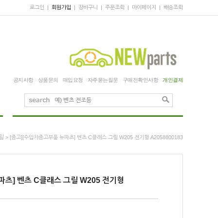
로그인
|
회원가입
|
장바구니
|
주문조회
|
마이페이지
|
배송조회
공지사항
상품문의
매입요청
자주묻는질문
구매전확인사항
개인결제
릴
> [중고][수입차중고부품 뉴파츠] 벤츠 C클래스 그릴 W205 전기형 A2058800183
파츠] 벤츠 C클래스 그릴 W205 전기형