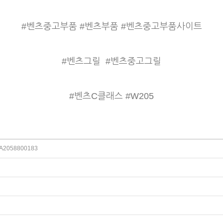
#벤츠중고부품 #벤츠부품 #벤츠중고부품사이트
#벤츠그릴
#벤츠중고그릴
#벤츠C클래스 #W205
2058800183