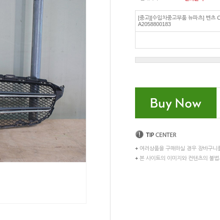
[중고][수입차중고부품 뉴파츠] 벤츠 
A2058800183
+
여러상품을 구매하실 경우 장바구니
+
본 사이트의 이미지와 컨텐츠의 불법