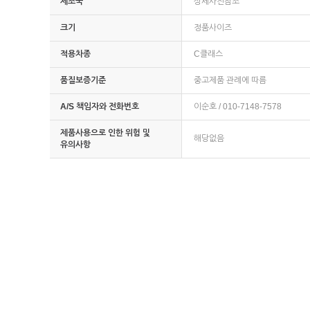
제조국
상세사진참조
크기
정품사이즈
적용차종
C클래스
품질보증기준
중고제품 관례에 따름
A/S 책임자와 전화번호
이순호 / 010-7148-7578
제품사용으로 인한 위험 및
해당없음
유의사항