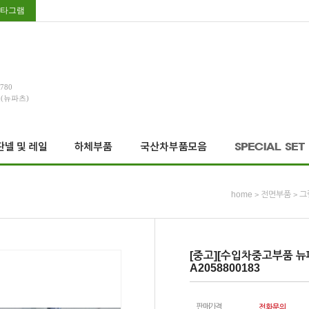
타그램
3780
호(뉴파츠)
home
전면부품
그
>
>
[중고][수입차중고부품 뉴
A2058800183
판매가격
전화문의