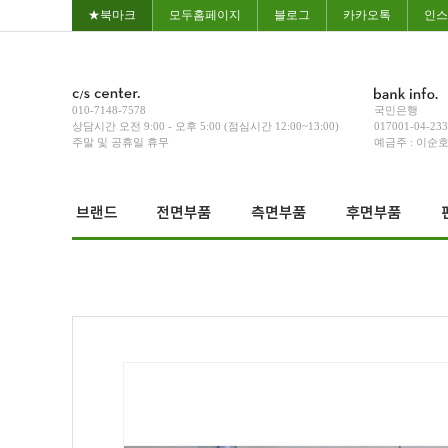
★북마크
모두홈페이지
블로그
카카오톡
인스
010-7148-7578
국민은행
상담시간 오전 9:00 - 오후 5:00 (점심시간 12:00~13:00)
017001-04-23
주말 및 공휴일 휴무
예금주 : 이순