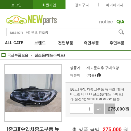
로그인
회원가입
장바구니
마이페이지
notice
Q/A
search
ALL CATE
브랜드
전면부품
측면부품
후면부품
국산부품모음
전조등(헤드라이트)
상품가
재고문의후 구매요망
배송비
(착불)
[중고][수입차중고부품 뉴파츠] 현대
IG그랜저 LED 전조등(헤드라이트)
좌(운전석) 92101G8 ASSY 완품
275,000
원
+1
-1
[중고][수입차중고부품 뉴
총 상품 금액
275,000
원