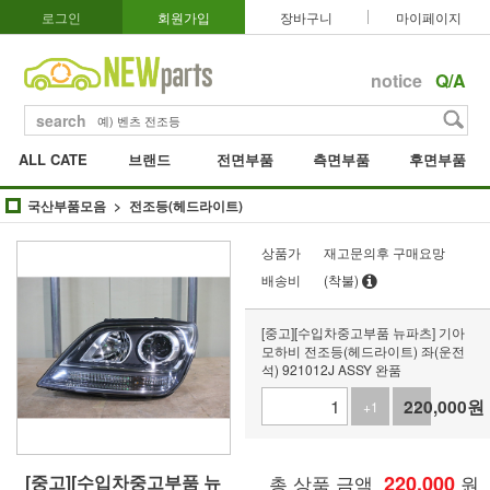
로그인
회원가입
장바구니
마이페이지
notice
Q/A
search
ALL CATE
브랜드
전면부품
측면부품
후면부품
국산부품모음
전조등(헤드라이트)
상품가
재고문의후 구매요망
배송비
(착불)
[중고][수입차중고부품 뉴파츠] 기아
모하비 전조등(헤드라이트) 좌(운전
석) 921012J ASSY 완품
220,000
원
+1
-1
[중고][수입차중고부품 뉴
총 상품 금액
220,000
원