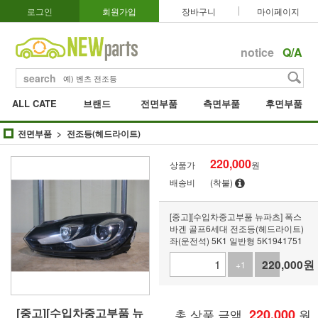
로그인
회원가입
장바구니
마이페이지
notice
Q/A
search
ALL CATE
브랜드
전면부품
측면부품
후면부품
전면부품
전조등(헤드라이트)
220,000
상품가
원
배송비
(착불)
[중고][수입차중고부품 뉴파츠] 폭스
바겐 골프6세대 전조등(헤드라이트)
좌(운전석) 5K1 일반형 5K1941751
220,000
원
+1
-1
[중고][수입차중고부품 뉴
총 상품 금액
220,000
원