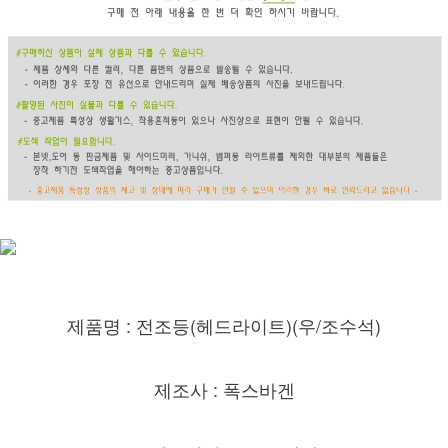
제품명 : 전조등(헤드라이트)(우/조수석)
제조사 : 폭스바겐