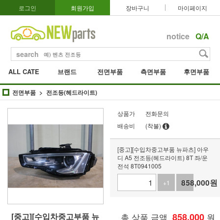
로그인
회원가입
장바구니
마이페이지
notice
Q/A
search
ALL CATE
브랜드
전면부품
측면부품
후면부품
전면부품
전조등(헤드라이트)
상품가
전화문의
배송비
(착불)
[중고][수입차중고부품 뉴파츠] 아우
디 A5 전조등(헤드라이트) 8T 좌/운
전석 8T0941005
858,000
원
+1
-1
[중고][수입차중고부품 뉴
총 상품 금액
858,000
원