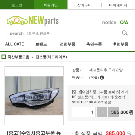
로그인
회원가입
장바구니
마이페이지
notice
Q/A
search
ALL CATE
브랜드
전면부품
측면부품
후면부품
국산부품모음
전조등(헤드라이트)
상품가
재고문의후 구매요망
배송비
(착불)
[중고][수입차중고부품 뉴파츠] 기아
K9 전조등(헤드라이트) 좌(운전석)
921013T100 ASSY 완품
385,000
원
+1
-1
[중고][수입차중고부품 뉴
총 상품 금액
385,000
원