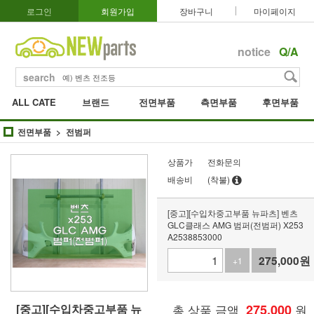
로그인
회원가입
장바구니
마이페이지
notice
Q/A
search
ALL CATE
브랜드
전면부품
측면부품
후면부품
전면부품
전범퍼
상품가
전화문의
배송비
(착불)
[중고][수입차중고부품 뉴파츠] 벤츠
GLC클래스 AMG 범퍼(전범퍼) X253
A2538853000
275,000
원
+1
-1
[중고][수입차중고부품 뉴
총 상품 금액
275,000
원