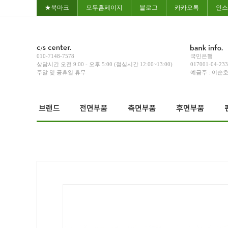
★북마크
모두홈페이지
블로그
카카오톡
인스
010-7148-7578
국민은행
상담시간 오전 9:00 - 오후 5:00 (점심시간 12:00~13:00)
017001-04-23
주말 및 공휴일 휴무
예금주 : 이순