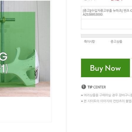
[중고][수입차중고부품 뉴파츠] 벤츠 G
A2538853000
특이사항
중고상품
+
여러상품을 구매하실 경우 장바구니
+
본 사이트의 이미지와 컨텐츠의 불법