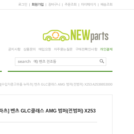
로그인
|
회원가입
|
장바구니
|
주문조회
|
마이페이지
|
배송조회
공지사항
상품문의
매입요청
자주묻는질문
구매전확인사항
개인결제
][수입차중고부품 뉴파츠] 벤츠 GLC클래스 AMG 범퍼(전범퍼) X253 A2538853000
츠] 벤츠 GLC클래스 AMG 범퍼(전범퍼) X253