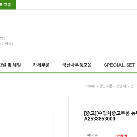
타그램
3780
호(뉴파츠)
home
전면부품
전범퍼
>
>
> [중고
[중고][수입차중고부품 뉴파
A2538853000
판매가격
전화문의