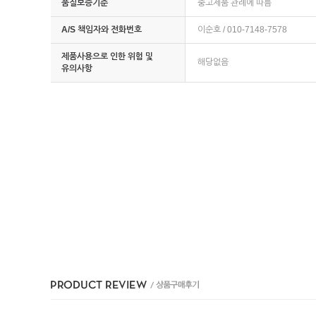
품질보증기준
중고제품 관례에 따름
A/S 책임자와 전화번호
이순호 / 010-7148-7578
제품사용으로 인한 위험 및
해당없음
유의사항