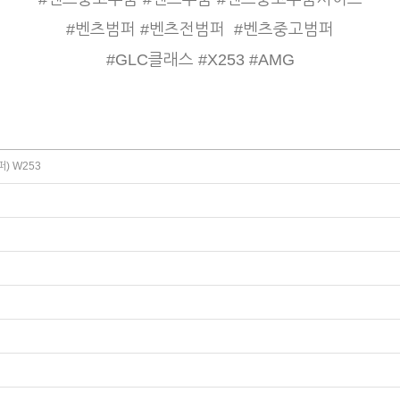
#벤츠범퍼 #벤츠전범퍼
#벤츠중고범퍼
#GLC클래스 #X253 #AMG
) W253