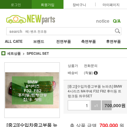
로그인
회원가입
장바구니
마이페이지
notice
Q/A
search
ALL CATE
브랜드
전면부품
측면부품
후면부품
세트상품
SPECIAL SET
상품가
전화문의
배송비
(착불)
[중고][수입차중고부품 뉴파츠] BMW
4시리즈 M4쿠페 F32 F82 후미등 트
렁크등 좌우SET
700,000
원
+1
-1
[중고][수입차중고부품 뉴
총 상품 금액
700,000
원