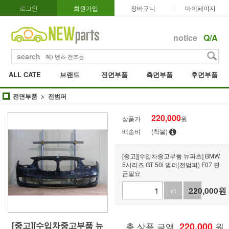
로그인
회원가입
장바구니
마이페이지
notice
Q/A
search
ALL CATE
브랜드
전면부품
측면부품
후면부품
전면부품
전범퍼
220,000
상품가
원
배송비
(착불)
[중고][수입차중고부품 뉴파츠] BMW
5시리즈 GT 50i 범퍼(전범퍼) F07 판
금필요
220,000
원
+1
-1
[중고][수입차중고부품 뉴
총 상품 금액
220,000
원