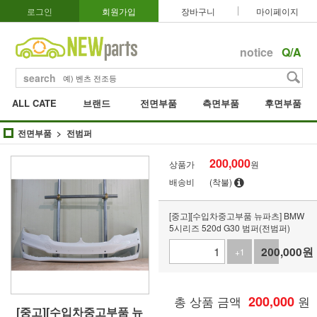
로그인
회원가입
장바구니
마이페이지
notice
Q/A
search
ALL CATE
브랜드
전면부품
측면부품
후면부품
전면부품
전범퍼
200,000
상품가
원
배송비
(착불)
[중고][수입차중고부품 뉴파츠] BMW
5시리즈 520d G30 범퍼(전범퍼)
200,000
원
+1
-1
총 상품 금액
200,000
원
[중고][수입차중고부품 뉴